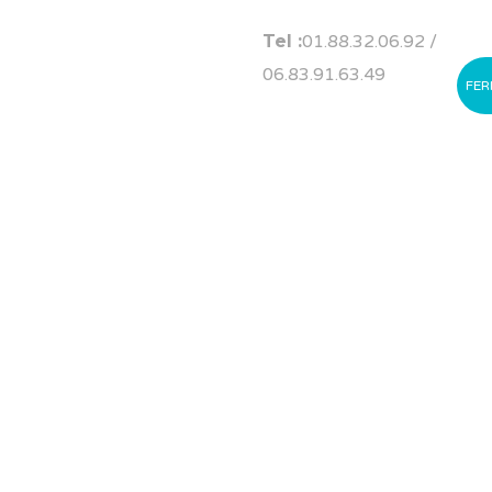
Tel :
01.88.32.06.92
/
06.83.91.63.49
FER