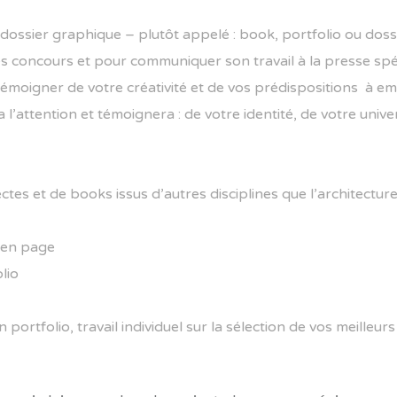
 dossier graphique – plutôt appelé : book, portfolio ou dos
concours et pour communiquer son travail à la presse spécial
témoigner de votre créativité et de vos prédispositions à e
’attention et témoignera : de votre identité, de votre univer
ctes et de books issus d’autres disciplines que l’architectur
e en page
lio
n portfolio, travail individuel sur la sélection de vos meilleu