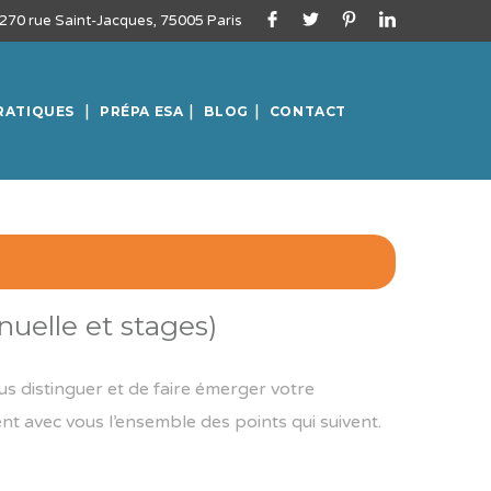
270 rue Saint-Jacques, 75005 Paris
RATIQUES
PRÉPA ESA
BLOG
CONTACT
uelle et stages)
s distinguer et de faire émerger votre
t avec vous l’ensemble des points qui suivent.