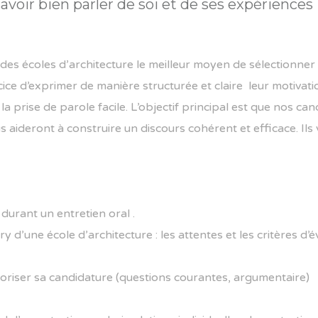
savoir bien parler de soi et de ses expériences
es écoles d’architecture le meilleur moyen de sélectionner leu
cice d’exprimer de manière structurée et claire leur motivati
a prise de parole facile. L’objectif principal est que nos c
s aideront à construire un discours cohérent et efficace. Ils
urant un entretien oral .
 d’une école d’architecture : les attentes et les critères d’é
loriser sa candidature (questions courantes, argumentaire)