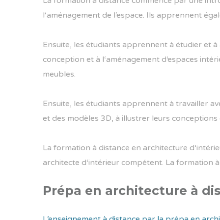
La
formation
à
distance
commence
par
une
intr
l
‘
am
én
agement
de
l
‘
esp
ace
.
I
ls
app
ren
n
ent
é
gal
En
su
ite
,
les
ét
ud
iants
app
ren
n
ent
à
ét
ud
ier
et
à
conception
et
à
l
‘
am
én
agement
d
‘
esp
aces
int
é
ri
me
ub
les
.
En
su
ite
,
les
ét
ud
iants
app
ren
n
ent
à
tra
va
iller
a
v
et
des
mod
è
les
3
D
,
à
illust
rer
le
urs
conceptions
La
formation
à
distance
en
architecture
d
‘
int
é
rie
architect
e
d
‘
int
é
rie
ur
comp
ét
ent
.
La
formation
à
Prépa en architecture à dis
L
‘
ense
ign
ement
à
distance
par
la
pr
é
pa
en
archi