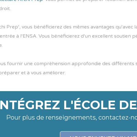
d
roit
.
ch
i
Prep
‘,
v
ous
b
én
é
f
ic
iere
z
des
m
ê
mes
av
ant
ages
qu
‘
ave
c
l
ent
r
ée
à
l
‘
EN
SA
.
V
ous
b
én
é
f
ic
iere
z
d
‘
un
excellent
s
out
ien
p
e
.
ous
four
nir
une
compr
é
hens
ion
appro
f
ond
ie
des
diff
é
rent
s
pr
é
p
arer
et
à
v
ous
am
é
li
orer
.
INTÉGREZ L'ÉCOLE D
Pour plus de renseignements, contactez-n