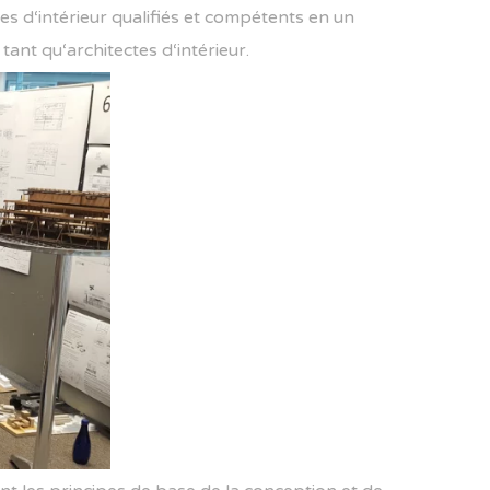
es
d
‘
int
é
rie
ur
qual
ifi
és
et
comp
ét
ents
en
un
tant
qu
‘
arch
itect
es
d
‘
int
é
rie
ur
.