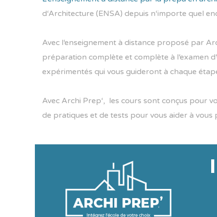
d
‘
Arch
itect
ure
(
EN
SA
)
dep
u
is
n
‘
import
e
qu
el
en
A
vec
l
‘
ense
ign
ement
à
distance
propos
é
par
Ar
pr
é
par
ation
compl
è
te
et
compl
è
te
à
l
‘
ex
amen
d
‘
exp
é
rim
ent
és
qui
v
ous
gu
ider
ont
à
cha
que
ét
ap
A
vec
Arch
i
Prep
‘,
les
cour
s
s
ont
con
ç
us
pour
v
de
pr
at
iques
et
de
tests
pour
v
ous
a
ider
à
v
ous