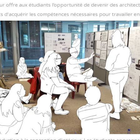
ur
off
re
aux
ét
ud
iants
l
‘
opp
ortun
ité
de
de
ven
ir
des
architect
ts
d
‘
acqu
é
rir
les
comp
é
ten
ces
n
é
cess
aires
pour
tra
va
iller
en