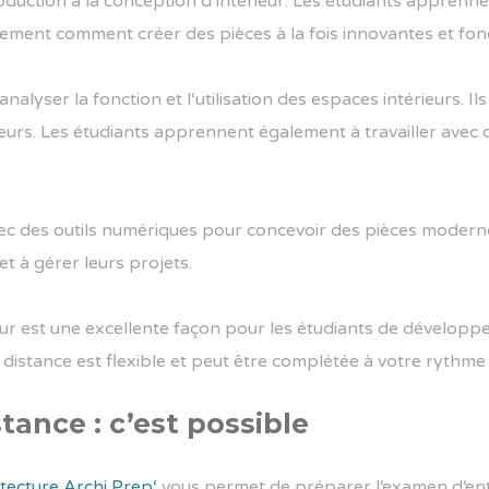
oduction
à
la
conception
d
‘
int
é
rie
ur
.
Les
ét
ud
iants
app
ren
n
e
ement
comment
cr
é
er
des
pi
è
ces
à
la
f
ois
innov
antes
et
f
on
analys
er
la
f
on
ction
et
l
‘
util
isation
des
esp
aces
int
é
rie
urs
.
I
ls
e
urs
.
Les
ét
ud
iants
app
ren
n
ent
é
gal
ement
à
tra
va
iller
a
vec
ec
des
out
ils
num
é
ri
ques
pour
conce
v
oir
des
pi
è
ces
modern
et
à
g
é
rer
le
urs
pro
j
ets
.
ur
est
une
excellent
e
fa
ç
on
pour
les
ét
ud
iants
de
dé
vel
o
ppe
distance
est
flexible
et
pe
ut
ê
tre
compl
ét
ée
à
vot
re
r
yth
me
tance : c’est possible
tecture
Arch
i
Prep
‘
v
ous
per
met
de
pr
é
p
arer
l
‘
ex
amen
d
‘
en