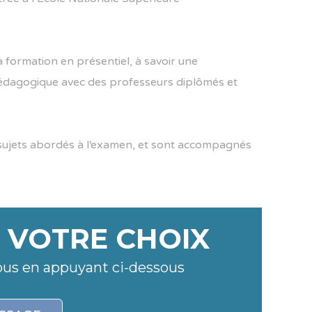
a
formation
en
pr
és
ent
iel
,
à
sav
oir
une
é
d
agog
ique
a
vec
des
prof
esse
urs
di
pl
ô
m
és
et
su
j
ets
ab
ord
és
à
l
‘
ex
amen
,
et
s
ont
accomp
agn
és
E VOTRE CHOIX
ous en appuyant ci-dessous