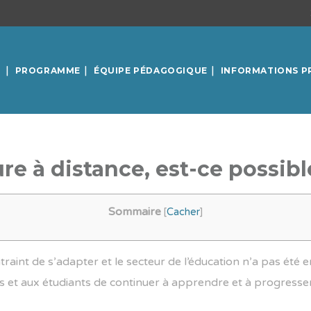
PROGRAMME
ÉQUIPE PÉDAGOGIQUE
INFORMATIONS P
ure à distance, est-ce possibl
Sommaire
[
Cacher
]
raint de s’adapter et le secteur de l’éducation n’a pas été e
s et aux étudiants de continuer à apprendre et à progresser