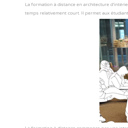
La
formation
à
distance
en
architecture
d
‘
int
é
rie
tem
ps
relative
ment
court
.
Il
per
met
aux
ét
ud
ian