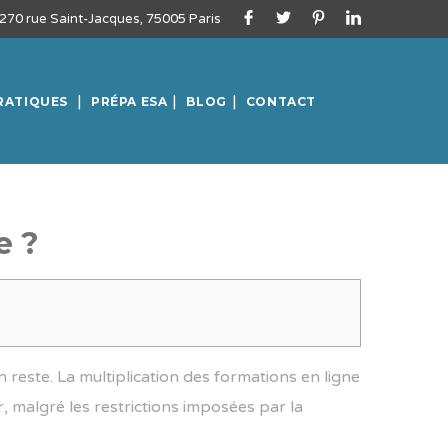
270 rue Saint-Jacques, 75005 Paris
RATIQUES
PRÉPA ESA
BLOG
CONTACT
e ?
n reste. La multiplication des formations en ligne
, malgré les restrictions imposées par la