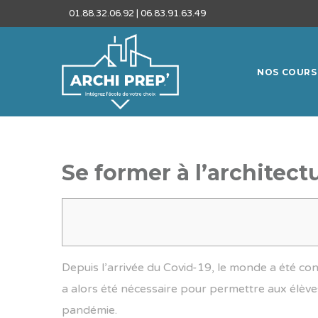
01.88.32.06.92 | 06.83.91.63.49
NOS COURS
Se former à l’architect
Depuis l’arrivée du Covid-19, le monde a été cont
a alors été nécessaire pour permettre aux élève
pandémie.