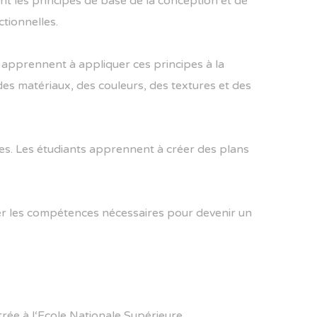
nt
les
princ
ipes
de
base
de
la
conception
et
de
ction
nell
es
.
app
ren
n
ent
à
appl
iqu
er
c
es
princ
ipes
à
la
des
mat
é
ri
aux
,
des
cou
le
urs
,
des
textures
et
des
es
.
Les
ét
ud
iants
app
ren
n
ent
à
cr
é
er
des
plans
r
les
comp
é
ten
ces
n
é
cess
aires
pour
de
ven
ir
un
t
r
ée
à
l
‘
E
co
le
National
e
Sup
é
rie
ure