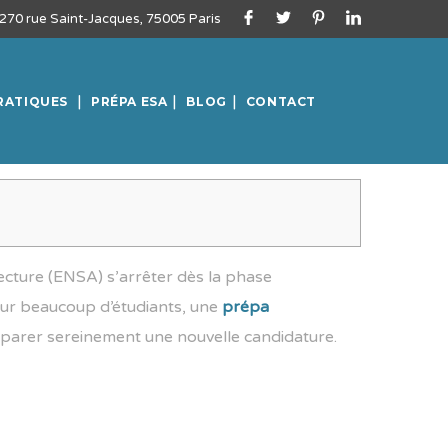
270 rue Saint-Jacques, 75005 Paris
RATIQUES
PRÉPA ESA
BLOG
CONTACT
ecture (ENSA) s’arrêter dès la phase
Pour beaucoup d’étudiants, une
prépa
éparer sereinement une nouvelle candidature.