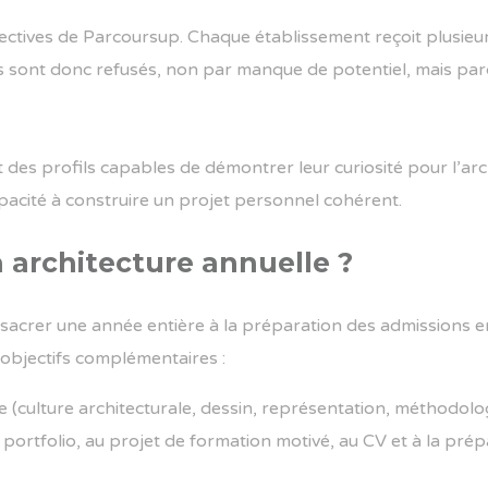
lectives de Parcoursup. Chaque établissement reçoit plusieu
s sont donc refusés, non par manque de potentiel, mais pa
des profils capables de démontrer leur curiosité pour l’archi
 capacité à construire un projet personnel cohérent.
 architecture annuelle ?
acrer une année entière à la préparation des admissions en
objectifs complémentaires :
 (culture architecturale, dessin, représentation, méthodolog
portfolio, au projet de formation motivé, au CV et à la prép