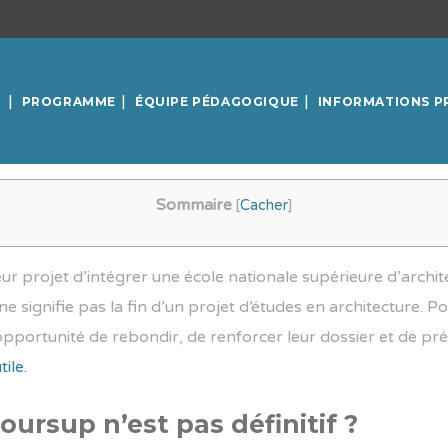
PROGRAMME
ÉQUIPE PÉDAGOGIQUE
INFORMATIONS P
Sommaire
[
Cacher
]
 projet d’intégrer une école nationale supérieure d’archit
e signifie pas la fin d’un projet d’études en architecture. 
opportunité de rebondir, de renforcer leur dossier et de pr
tile.
ursup n’est pas définitif ?